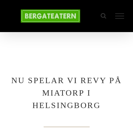
Fortsätt
till
innehållet
2022 – Buss På Dig
NU SPELAR VI REVY PÅ
MIATORP I
HELSINGBORG