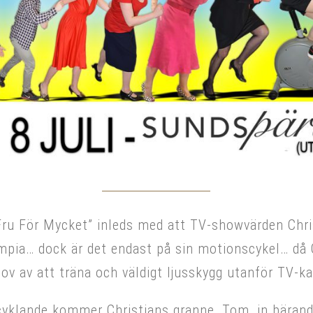
ru För Mycket” inleds med att TV-showvärden Chri
pia… dock är det endast på sin motionscykel… då C
hov av att träna och väldigt ljusskygg utanför TV-k
 cyklande kommer Christians granne, Tom, in bäran