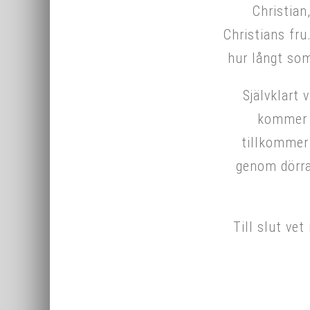
Christia
Christians fru
hur långt som
Självklart 
kommer n
tillkommer 
genom dörrar
Till slut ve