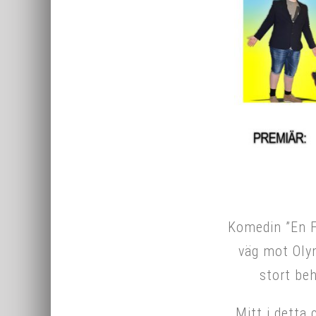
Komedin ”En F
väg mot Olym
stort be
Mitt i detta