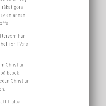
m råkat göra
 av en annan
offa.
eftersom han
chef for TV:ns
 om Christian
 på besök.
medan Christian
en.
 att hjälpa