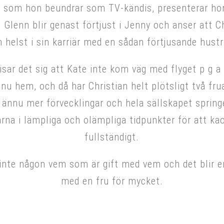
n, som hon beundrar som TV-kändis, presenterar ho
. Glenn blir genast förtjust i Jenny och anser att C
 helst i sin karriär med en sådan förtjusande hustru
visar det sig att Kate inte kom väg med flyget p g a
u hem, och då har Christian helt plötsligt två fru
ännu mer förvecklingar och hela sällskapet spring
na i lämpliga och olämpliga tidpunkter för att kao
fullständigt.
t inte någon vem som är gift med vem och det blir en 
med en fru för mycket.