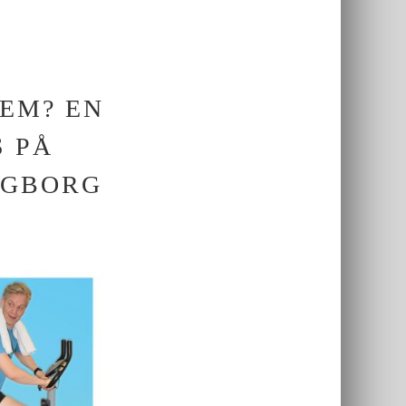
EM? EN
S PÅ
NGBORG