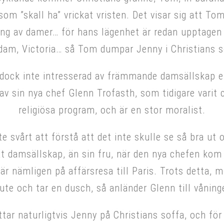
 som ”skall ha” vrickat vristen. Det visar sig att To
ng av damer… för hans lägenhet är redan upptagen
dam, Victoria… så Tom dumpar Jenny i Christians s
r dock inte intresserad av främmande damsällskap 
av sin nya chef Glenn Trofasth, som tidigare varit 
religiösa program, och är en stor moralist.
te svårt att förstå att det inte skulle se så bra ut
t damsällskap, än sin fru, när den nya chefen kom
 är nämligen på affärsresa till Paris. Trots detta, 
 ute och tar en dusch, så anländer Glenn till våning
tar naturligtvis Jenny på Christians soffa, och för