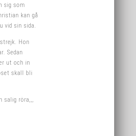
n sig som
hristian kan gå
 vid sin sida.
 strejk. Hon
ar. Sedan
er ut och in
set skall bli
salig röra,,,