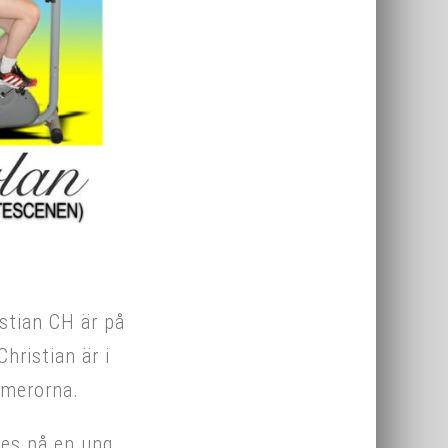
stian CH är på
hristian är i
amerorna.
des på en ung